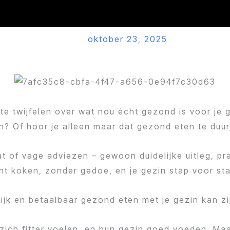
oktober 23, 2025
e twijfelen over wat nou écht gezond is voor je ge
len? Of hoor je alleen maar dat gezond eten te duur,
t of vage adviezen – gewoon duidelijke uitleg, pra
kunt koken, zonder gedoe, en je gezin stap voor s
ijk en betaalbaar gezond eten met je gezin kan zi
ich fitter voelen, en hun gezin goed voeden. Maar