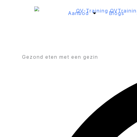
Ga
naar
Aanbod
Blogs
de
inhoud
Gezond eten met een gezin