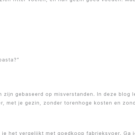
pasta?”
ijn gebaseerd op misverstanden. In deze blog leg
r, met je gezin, zonder torenhoge kosten en zond
at je het vergelijkt met goedkoop fabrieksvoer. G