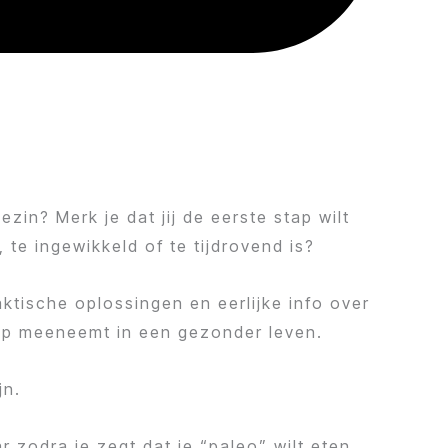
zin? Merk je dat jij de eerste stap wilt
 te ingewikkeld of te tijdrovend is?
ktische oplossingen en eerlijke info over
tap meeneemt in een gezonder leven.
jn.
 zodra je zegt dat je “paleo” wilt eten,