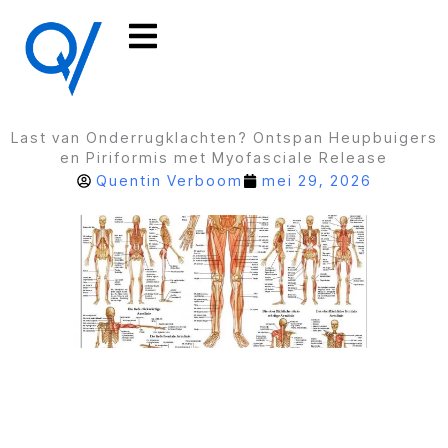
Ga
naar
de
inhoud
Last van Onderrugklachten? Ontspan Heupbuigers
en Piriformis met Myofasciale Release
Quentin Verboom
mei 29, 2026