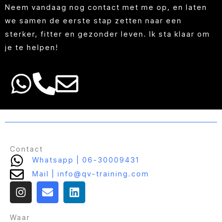
Neem vandaag nog contact met me op, en laten
we samen de eerste stap zetten naar een
sterker, fitter en gezonder leven. Ik sta klaar om
je te helpen!
Contact
Whatsapp | 06-30009431
Mail | info@qv-training.com
I
E
L
n
n
i
s
v
n
t
e
k
Waar