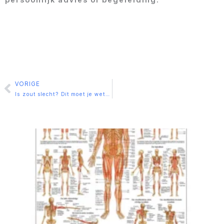
persoonlijk advies of begeleiding.
VORIGE
Vorige
Is zout slecht? Dit moet je weten over keukenzout en zeezout