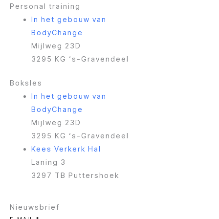
a
l
e
Personal training
g
o
d
In het gebouw van
r
p
i
BodyChange
a
e
n
Mijlweg 23D
m
3295 KG ‘s-Gravendeel
Boksles
In het gebouw van
BodyChange
Mijlweg 23D
3295 KG ‘s-Gravendeel
Kees Verkerk Hal
Laning 3
3297 TB Puttershoek
Nieuwsbrief
E-MAIL
*