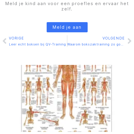
Meld je kind aan voor een proefles en ervaar het
zelf.
Meld je aan
VORIGE
VOLGENDE
Vorige
V
Leer echt boksen bij QV-Training
Waarom bokszaktraining zo goed is voor lichaam en mindset