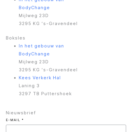
r
p
i
BodyChange
a
e
n
Mijlweg 23D
m
3295 KG ‘s-Gravendeel
Boksles
In het gebouw van
BodyChange
Mijlweg 23D
3295 KG ‘s-Gravendeel
Kees Verkerk Hal
Laning 3
3297 TB Puttershoek
Nieuwsbrief
E-MAIL
*